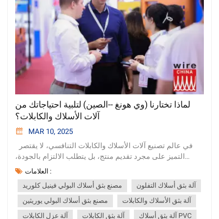
لماذا تختارنا (وي هونغ --الصين) لتلبية احتياجاتك من
آلات الأسلاك والكابلات؟
MAR 10, 2025
في عالم تصنيع آلات الأسلاك والكابلات التنافسي، لا يقتصر
التميز على مجرد تقديم منتج، بل يتطلب الالتزام بالجودة،
والأسعار المعقولة، والخدمة المتميزة، والقدرة على تلبية
العلامات :
الاحتياجات الفريدة لكل عميل. في مصنعنا الكائن في مقاطعة
آلة بثق أسلاك التفلون
مصنع بثق أسلاك البولي فينيل كلوريد
غوانغدونغ الصينية، نفخر بتقديم كل هذه المزايا وأكثر. إليك لماذا
عليك اختيارنا لتلبية احتياجاتك من آلات الأسلاك والكابلات. 1.
آلة بثق الأسلاك والكابلات
مصنع بثق أسلاك البولي يوريثين
أسعار المصنع المباشرة: أسعار لا تُضاهى باختياركم لنا، فإنكم
آلة بثق أسلاك PVC
آلة بثق الكابلات
آلة عزل الكابلات