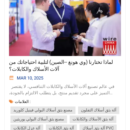
لماذا تختارنا (وي هونغ --الصين) لتلبية احتياجاتك من
آلات الأسلاك والكابلات؟
MAR 10, 2025
في عالم تصنيع آلات الأسلاك والكابلات التنافسي، لا يقتصر
التميز على مجرد تقديم منتج، بل يتطلب الالتزام بالجودة،
والأسعار المعقولة، والخدمة المتميزة، والقدرة على تلبية
العلامات :
الاحتياجات الفريدة لكل عميل. في مصنعنا الكائن في مقاطعة
آلة بثق أسلاك التفلون
مصنع بثق أسلاك البولي فينيل كلوريد
غوانغدونغ الصينية، نفخر بتقديم كل هذه المزايا وأكثر. إليك لماذا
عليك اختيارنا لتلبية احتياجاتك من آلات الأسلاك والكابلات. 1.
آلة بثق الأسلاك والكابلات
مصنع بثق أسلاك البولي يوريثين
أسعار المصنع المباشرة: أسعار لا تُضاهى باختياركم لنا، فإنكم
آلة بثق أسلاك PVC
آلة بثق الكابلات
آلة عزل الكابلات