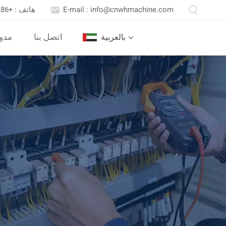
E-mail : info@cnwhmachine.com
هاتف : +86 13652558716
اتصل بنا
مدو
بالعربية
English
Português
بالعربية