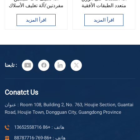
متعدد الطبقات الأفقية
مفردتين/آلة تغليف الأسلاك
عالية السرعة آلة التنصت
والكابلات ذات التحكم
على الأسلاك والكابلات
العددي الأفقي
اقرأ المزيد
اقرأ المزيد
متعددة الطبقات
تابعنا :
Conatct Us
عنوان : Room 108, Building 2, No. 763, Houjie Section, Guantai
Road, Houjie Town, Dongguan City, Guangdong Province
هاتف : +86 13652558716
هاتف : +86-769-88787716