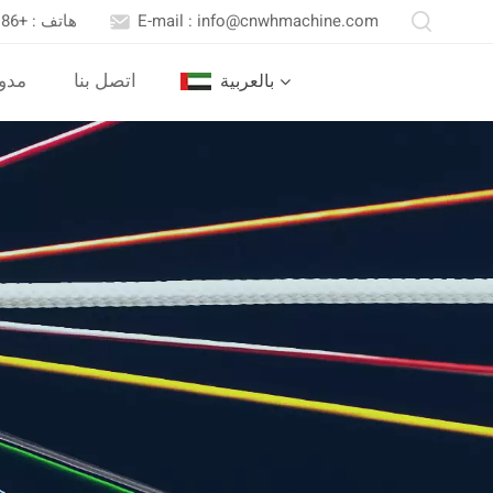
E-mail : info@cnwhmachine.com
هاتف : +86 13652558716
اتصل بنا
مدو
بالعربية
English
Português
بالعربية