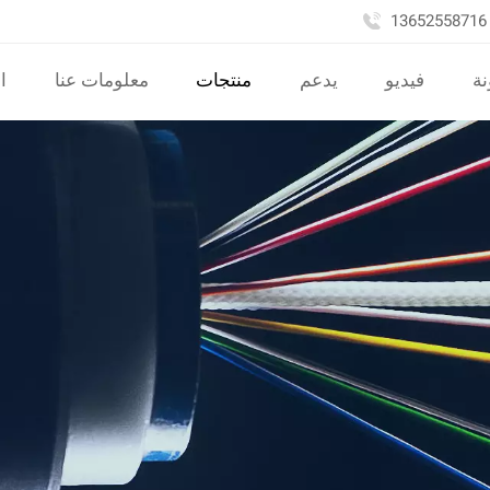
نة
فيديو
يدعم
منتجات
معلومات عنا
ا