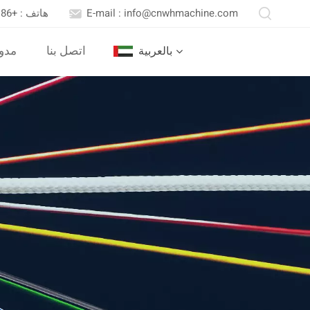
E-mail : info@cnwhmachine.com
هاتف : +86 13652558716
اتصل بنا
مدو
بالعربية
English
Português
بالعربية