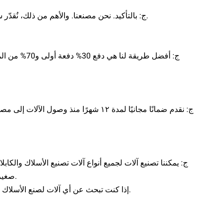
ج: بالتأكيد. نحن مصنعنا. والأهم من ذلك، نُقدّر سمعتنا تقديرًا عاليًا. الجودة العالية هي مبدأنا الدائم. كن مطمئنًا تمامًا بشأن إنتاجنا.
ج: أفضل طريق
ج: نقدم ضمانًا مجانيًا لمدة ١٢ شهرًا م
ج: يمكننا تصنيع آلات لجميع أنواع آلات تصنيع الأسلاك والكا
صغيرة، لم تكن لدينا صور لجميع منتجاتنا التي استقرت بالفعل في ورش عمل عملائنا.
إذا كنت تبحث عن أي آلات لصنع الأسلاك والكابلات، تواصل معنا. سنرسل لك مواصفاتنا التفصيلية وعرض السعر المناسب.