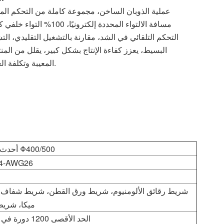
عملية الذوبان الساخن، مجموعة كاملة من التحكم المؤ
مسافة الالتواء المحددة إلكترونيًا، 100% التو
التحكم التلقائي في الشد، مقارنة بالتشغيل التقليدي، الت
البسيط، يعزز كفاءة الإنتاج بشكل كبير، يقلل من المن
المعيبة وتكلفة العمالة.
أحدث آلة لف Φ400/500
4-AWG26
شريط رقائق الألومنيوم، شريط ورق القطن، شريط شفاف
ميكا، شريط
الحد الأقصى 1200 دورة في الدقيقة