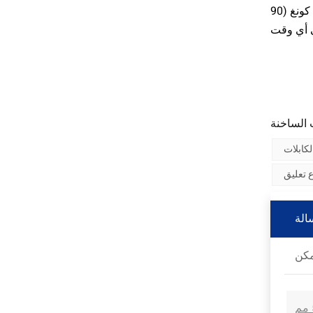
ج: يقع مصنعنا في دونغقوان، مقاطعة قوانغدونغ، بالقرب من مطار قوانغتشو (60 دقيقة)، ومطار شنتشن (50 دقيقة)، ومطار هونغ كونغ (90
لكابلات
ع تعليق
الة