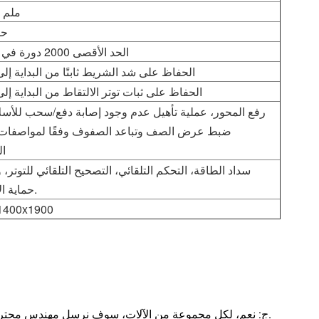
3.0-8.0 ملم
15 
الحد الأقصى 2000 دورة في الدقيقة
الحفاظ على شد الشريط ثابتًا من البداية إلى 
الحفاظ على ثبات توتر الالتقاط من البداية إلى 
رفع المحور، عملية تأهيل عدم وجود إصابة دفع/سحب للأسلا
ضبط عرض الصف وتباعد الصفوف وفقًا لمواصفات
ا
سداد الطاقة، التحكم التلقائي، التصحيح التلقائي للتوتر،
حماية الانفصال.
1400x1900
ج: نعم، لكل مجموعة من الآلات، سوف نرسل مهندس محترف إلى المصنع الخاص بك ويساعد في التثبيت والتدريب على التصنيع بالنسبة لك.