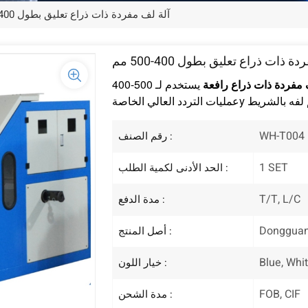
آلة لف مفردة ذات ذراع تعليق بطول 400-500 مم
 ذات ذراع تعليق بطول 400-500 مم
 مفردة ذات ذراع رافعة
يستخدم لـ USB3.0 وHDMI وDP وSATA وSAS وغيرها من
y
عمليات التردد العالي الخاصة
WH-T004
رقم الصنف :
1 SET
الحد الأدنى لكمية الطلب :
T/T, L/C
مدة الدفع :
Dongguan
أصل المنتج :
Blue, Whit
خيار اللون :
FOB, CIF
مدة الشحن :