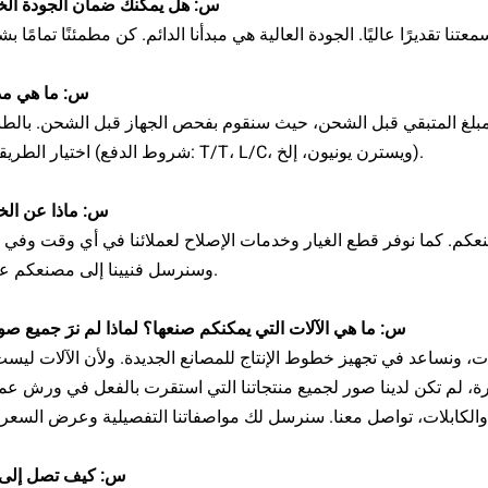
س: هل يمكنك ضمان الجودة الخ
س: ما هي مد
ة لنا هي دفع 30% دفعة أولى و70% من المبلغ المتبقي قبل الشحن، حيث سنقوم بفحص الجهاز قبل الشحن. 
اختيار الطريقة الأنسب (شروط الدفع: T/T، L/C، ويسترن يونيون، إلخ).
س: ماذا عن الخ
نذ وصول الآلات إلى مصنعكم. كما نوفر قطع الغيار وخدمات الإصلاح لعملائنا في أي وقت و
وسنرسل فنيينا إلى مصنعكم عند الحاجة.
س: ما هي الآلات التي يمكنكم صنعها؟ لماذا لم نرَ جميع صو
بلات، ونساعد في تجهيز خطوط الإنتاج للمصانع الجديدة. ولأن الآلات لي
س: كيف تصل إلى 