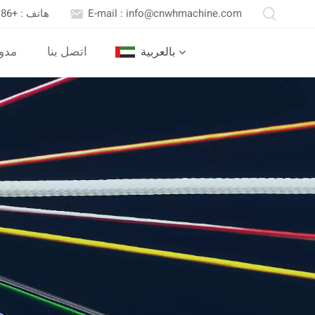
E-mail : info@cnwhmachine.com
هاتف : +86 13652558716
اتصل بنا
مدو
بالعربية
English
Português
بالعربية