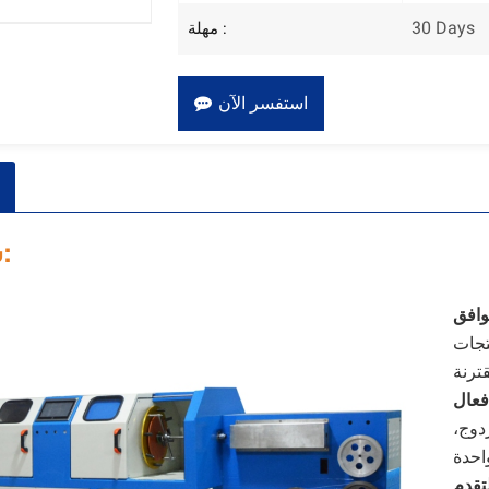
30 Days
مهلة :
استفسر الآن
سمات:
وافق
تجات
ترنة
عال
دوج،
احدة
تقدم