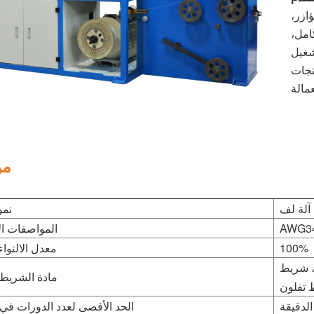
ازر،
اء خلفي كامل،
شغيل
تجات
مو
نمو
AWG3
المواصفات ا
100%
معدل الالتواء
، شريط
مادة الشريط
 تفلون
الحد الأقصى لعدد الدورات في 