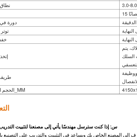
نطاق 
حصانًا
دورة في 
النهاية
توتر
النهاية
خفف
ك، يتم
 السلك
إتخذ
لتعسفي
 ووظيفة
طريقة
4150x
الحجم الإجمالي_MM
الت
س: إذا كنت سترسل مهندسًا يأتي إلى مصنعنا لتثبيت التدريب