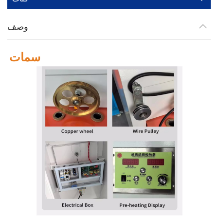
وصف
سمات