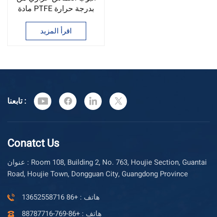
مادة PTFE بدرجة حرارة
عالية تصل إلى 260 درجة
مئوية
اقرأ المزيد
تابعنا :
Conatct Us
عنوان : Room 108, Building 2, No. 763, Houjie Section, Guantai
Road, Houjie Town, Dongguan City, Guangdong Province
هاتف : +86 13652558716
هاتف : +86-769-88787716