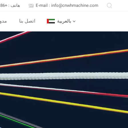
E-mail : info@cnwhmachine.com
هاتف : +86 13652558716
اتصل بنا
مدو
بالعربية
English
Português
بالعربية