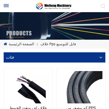
غلاف Pps قابل للتوسيع
الصفحة الرئيسية
فئات
كم مضفر من PPS
غلاف لف متعدد الخيوط