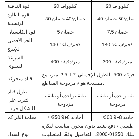
23 كيلوواط
20 كيلوواط
قوة التدفئة
قوة الطارد
40 حصان/50 حصان
30 حصان/40 حصان
الرئيسية
7.5 حصان
5 حصان
قوة الكابستان
الحد الأقصى
180 كجم/ساعة
140 كجم/ساعة
للإنتاج
السرعة
300 متر/دقيقة
400 متر/دقيقة
القصوى
قناة حرارية متحركة ذات ردود فعل متغيرة، مقدار الحركة 500، الطول الإجمالي 1.7-2.5 متر، مع
قناة متحركة
ممسحة هواء مزدوجة المقاطع.
طول قناة
طبقة واحدة أو طبقة
طبقة واحدة أو طبقة
التبريد على
مزدوجة
مزدوجة
شكل حرف U
Φ300 9+8 أخاديد
Φ250 9+8 أخاديد
معلمة المُراكم
غناطيسي / دفع نشط بدون محور، مناسب لبكرة
سلك 500~1250؛ دفع العمود النهائي، مناسب لبكرة سلك 01250-2000، التفاصيل وفقًا لمتطلبات
نوع السداد