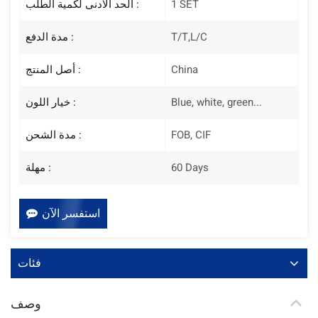
1 SET
الحد الأدنى لكمية الطلب :
T/T,L/C
مدة الدفع :
China
أصل المنتج :
Blue, white, green...
خيار اللون :
FOB, CIF
مدة الشحن :
60 Days
مهلة :
استفسر الآن
فئات
وصف