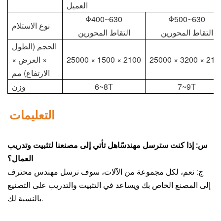
العميل
Φ400~630
Φ500~630
نوع الاستلام
التقاط المحورين
التقاط المحورين
الحجم (الطول
25000 × 3200 × 210
25000 × 1500 × 2100
× العرض ×
الارتفاع) مم
7~9T
6~8T
وزن
التعليمات
س: إذا كنت سترسل مهندسًا
هل تأتي إلى مصنعنا لتثبيت وتدريب
العمال؟
ج: نعم، لكل مجموعة من الآلات، سوف نرسل مهندس محترف
إلى المصنع الخاص بك ويساعد في التثبيت والتدريب على التصنيع
بالنسبة لك.