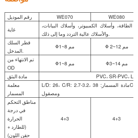
WE080
WE070
رقم الموديل
 الطاقة، وأسلاك الكمبيوتر، وأسلاك البيانات،
غاية
والأسلاك عالية التردد وما إلى ذلك.
قطر السلك
Φ 2~12 مم
Φ1~8 مم
المدخل.
تم الانتهاء من
Φ3~14 مم
Φ1~8 مم
OD
PVC، SR-PVC، LD
مادة البثق
L/D: 26، C/R: 2.7-3.2، مادة المسمار: 38CrMoAIA، تفريغ الهواء، سطح مصقول، مطلي بالكروم
معلمة
ومصقول
المسمار
مناطق التحكم
في درجة
4+3
4+3
الحرارة
(للطارد +
حقن اللون)